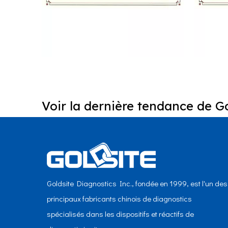
Voir la dernière tendance de Go
NGSP HbA1c sur Aristo
N
Goldsite Diagnostics Inc., fondée en 1999, est l'un des
principaux fabricants chinois de diagnostics
spécialisés dans les dispositifs et réactifs de