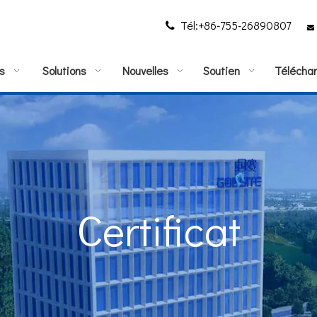
Tél:+86-755-26890807


s
Solutions
Nouvelles
Soutien
Téléchar
Certificat