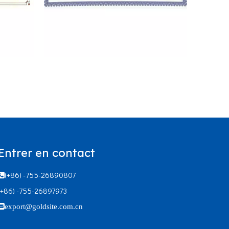
Entrer en contact
60
RIQAS
(+86) -755-26890807

(+86) -755-26897973

export@goldsite.com.cn