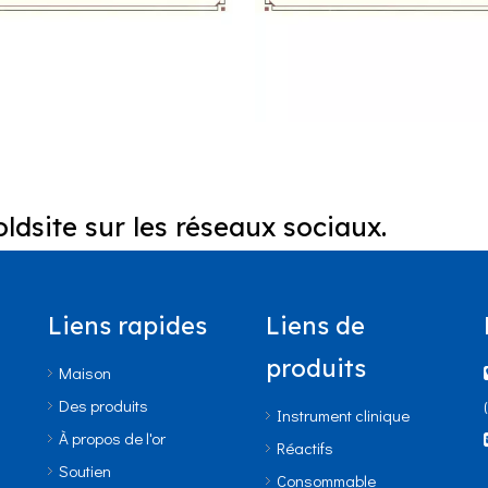
ldsite sur les réseaux sociaux.
Liens rapides
Liens de
GSP HbA1c sur GPP-100
NGSP HbA1c sur GSH-
produits
Maison
Des produits
Instrument clinique
À propos de l'or
Réactifs
Soutien
Consommable