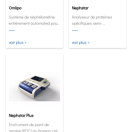
Omlipo
Nephstar
Système de néphélométrie
Analyseur de protéines
entièrement automated pour
spécifiques semi-
les laboratoires de débit de
automatique le plus
volume moyen à élevé.
polyvalent
voir plus >
voir plus >
Nephstar Plus
Instrument de point de
service (POC) au bureau créé