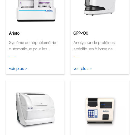
Aristo
GPP-100
Système de néphélométrie
Analyseur de protéines
automatique pour les
spécifiques à base de
laboratoires à volume élevé.
cartouches
innovantes.Analyseur
automatique et quantitatif
voir plus >
voir plus >
maintenant sous sa forme la
plus petite et la plus
intelligente.