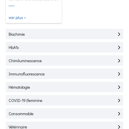
pour le test rapide de
l'HbA1C, de la CRP, de la
mALB et de la SAA.
voir plus >
Biochimie
HbA1c
Chimiluminescence
Immunofluorescence
Hématologie
COVID-19 [feminine
Consommable
Vétérinaire