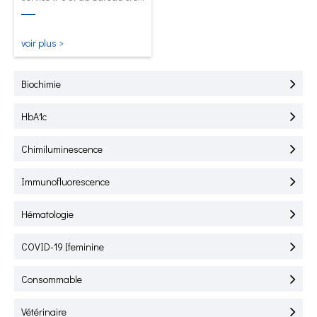
pour le test rapide de
l'HbA1C, de la CRP, de la
mALB et de la SAA.
voir plus >
Biochimie
HbA1c
Chimiluminescence
Immunofluorescence
Hématologie
COVID-19 [feminine
Consommable
Vétérinaire