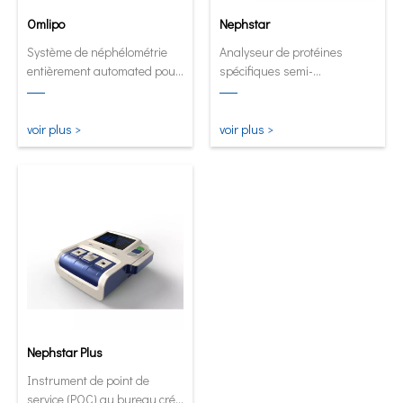
Omlipo
Nephstar
Système de néphélométrie
Analyseur de protéines
entièrement automated pour
spécifiques semi-
les laboratoires de débit de
automatique le plus
volume moyen à élevé.
polyvalent
voir plus >
voir plus >
Nephstar Plus
Instrument de point de
service (POC) au bureau créé