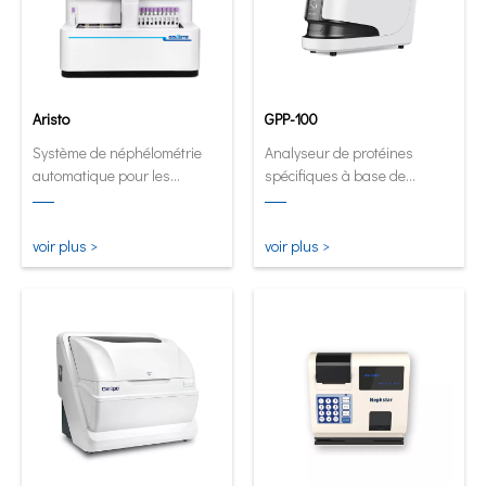
Aristo
GPP-100
Système de néphélométrie
Analyseur de protéines
automatique pour les
spécifiques à base de
laboratoires à volume élevé.
cartouches
innovantes.Analyseur
automatique et quantitatif
voir plus >
voir plus >
maintenant sous sa forme la
plus petite et la plus
intelligente.