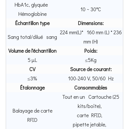
HbA1c, glyquée
10 ~ 30°C
Hémoglobine
Échantillon type
Dimensions:
224 mm(L)* 160 mm (L) * 236
Sang total/dilué sang
mm (H)
Volume de l'échantillon
Poids:
5 µL
≤5Kg
CV
Source de courant:
≤3%
100-240 V, 50/60 Hz
Étalonnage
Consommables
Tout en un Cartouche (25
kits/boîte),
Balayage de carte
carte RFID,
RFID
pipette jetable,