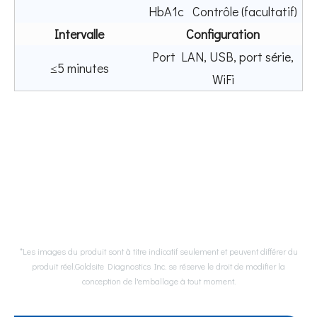
HbA1c Contrôle (facultatif)
Intervalle
Configuration
Port LAN, USB, port série,
≤5 minutes
WiFi
*Les images du produit sont à titre indicatif seulement et peuvent différer du
produit réel.Goldsite Diagnostics Inc. se réserve le droit de modifier la
conception de l'emballage à tout moment.