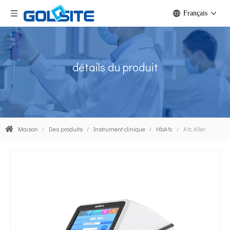
Français
détails du produit
Maison
/
Des produits
/
Instrument clinique
/
HbA1c
/
A1c Aller