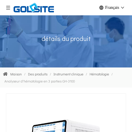
Français
détails du produit
Maison
/
Des produits
/
Instrument clinique
/
Hématologie
/
Analyseur d'hématologie en 3 parties GH-3100