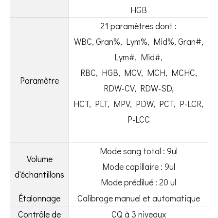
HGB
21 paramètres dont :
WBC, Gran%, Lym%, Mid%, Gran#,
Lym#, Mid#,
RBC, HGB, MCV, MCH, MCHC,
Paramètre
RDW-CV, RDW-SD,
HCT, PLT, MPV, PDW, PCT, P-LCR,
P-LCC
Mode sang total : 9ul
Volume
Mode capillaire : 9ul
d'échantillons
Mode prédilué : 20 ul
Étalonnage
Calibrage manuel et automatique
Contrôle de
CQ à 3 niveaux