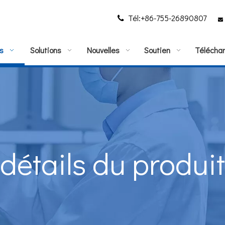
Tél:+86-755-26890807


s
Solutions
Nouvelles
Soutien
Téléchar
détails du produit