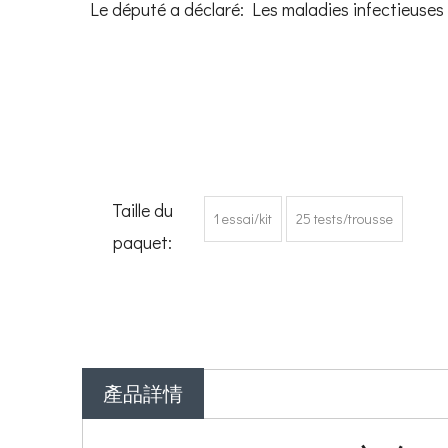
Le député a déclaré: Les maladies infectie
Taille du
1 essai/kit
25 tests/trousse
paquet:
產品詳情