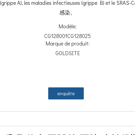
uses (grippe A), les maladies infectieuses (grippe B)
感染。
Modèle:
CG128001CG128025
Marque de produit:
GOLDSITE
enquête