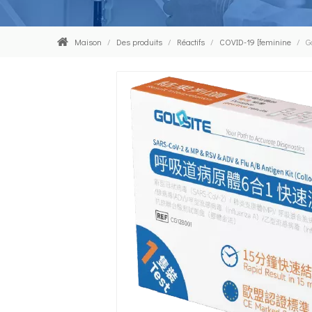
Maison
/
Des produits
/
Réactifs
/
COVID-19 [feminine
/
G