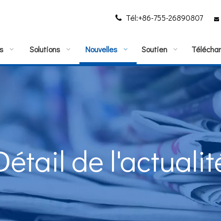
Tél:+86-755-26890807


s
Solutions
Nouvelles
Soutien
Téléchar
Détail de l'actualit