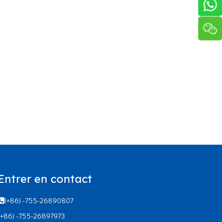
Entrer en contact
(+86) -755-26890807

(+86) -755-26897973