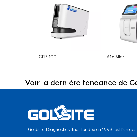
GPP-100
A1c Aller
Voir la dernière tendance de Go
Goldsite Diagnostics Inc., fondée en 1999, est l'un des