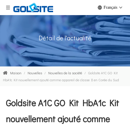
Français
Détail de l'actualité
Maison
/
Nouvelles
/
Nouvelles de la société
/
Goldsite A1C GO Kit
HbA1c Kit nouvellement ajouté comme appareil de classe II en Corée du Sud
Goldsite A1C GO Kit HbA1c Kit
nouvellement ajouté comme