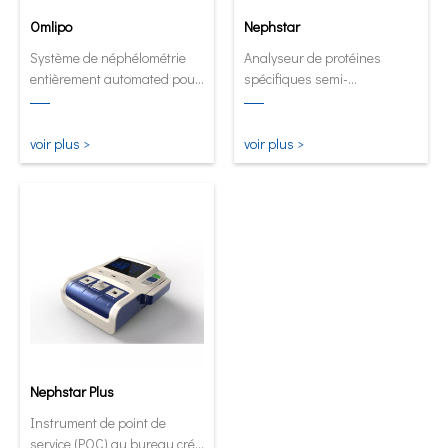
Omlipo
Nephstar
Système de néphélométrie
Analyseur de protéines
entièrement automated pour
spécifiques semi-
les laboratoires de débit de
automatique le plus
volume moyen à élevé.
polyvalent
voir plus >
voir plus >
Nephstar Plus
Instrument de point de
service (POC) au bureau créé