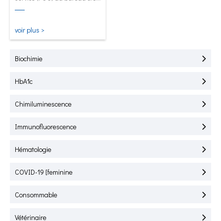
pour le test rapide de
l'HbA1C, de la CRP, de la
mALB et de la SAA.
voir plus >
Biochimie
HbA1c
Chimiluminescence
Immunofluorescence
Hématologie
COVID-19 [feminine
Consommable
Vétérinaire