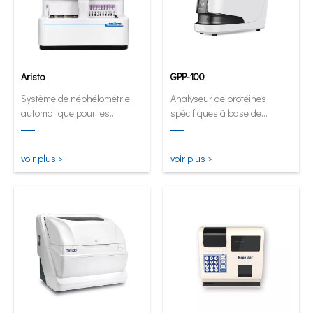
Aristo
GPP-100
Système de néphélométrie
Analyseur de protéines
automatique pour les
spécifiques à base de
laboratoires à volume élevé.
cartouches
innovantes.Analyseur
automatique et quantitatif
voir plus >
voir plus >
maintenant sous sa forme la
plus petite et la plus
intelligente.